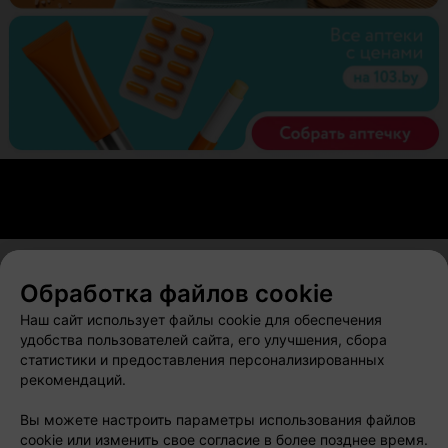
Обработка файлов cookie
О проекте
Новости проекта
Размещение рекламы
Наш сайт использует файлы cookie для обеспечения
Вакансии
Публичный договор
Способы оплаты
удобства пользователей сайта, его улучшения, сбора
статистики и предоставления персонализированных
Публичный договор по использованию сервиса
рекомендаций.
«Афиша»
Пользовательское соглашение
Вы можете настроить параметры использования файлов
cookie или изменить свое согласие в более позднее время.
Написать в поддержку