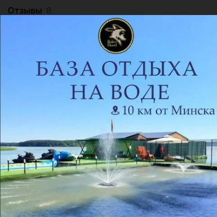
Отзывы
8
Наталья
14 февраля 2018
Отзыв подтвержден
Посетили мы это "чудесное" заведение как раз 14.02.18г. 
Праздник, хотелось куда-то выбраться. После попыток 
поиска свобо...
Светлана
28 апреля 2017
Отзыв подтвержден
Посетили данное место 27.04.2017

В помещении холодно - отопление видимо отключено.

взяли грузинское блюдо в горшочке -...
Аноним
11 марта 2017
Отзыв подтвержден